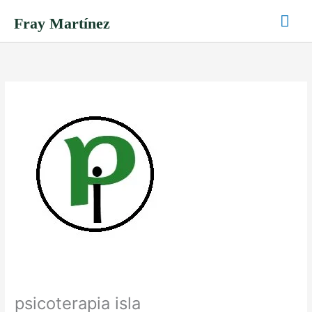
Ir
Me
Fray Martínez
al
contenido
prin
psicoterapia isla