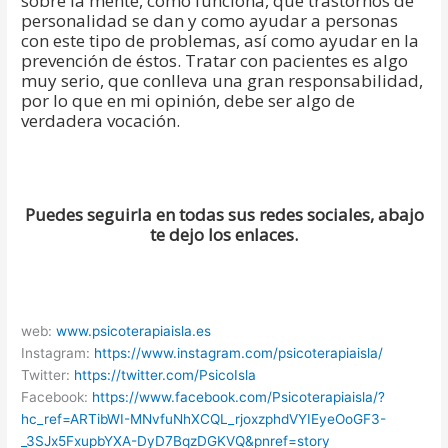
sobre la mente, como funciona, que trastornos de
personalidad se dan y como ayudar a personas
con este tipo de problemas, así como ayudar en la
prevención de éstos. Tratar con pacientes es algo
muy serio, que conlleva una gran responsabilidad,
por lo que en mi opinión, debe ser algo de
verdadera vocación.
Puedes seguirla en todas sus redes sociales, abajo
te dejo los enlaces.
web:
www.psicoterapiaisla.es
Instagram:
https://www.instagram.com/psic
oterapiaisla/
Twitter:
https://twitter.com/PsicoIsla
Facebook:
https://www.facebook.com/Psico
terapiaisla/?
hc_ref=ARTibWI-
MNvfuNhXCQL_rjoxzphdVYIEyeOoGF
3-
_3SJx5FxupbYXA-DyD7BqzDGKVQ&
pnref=story